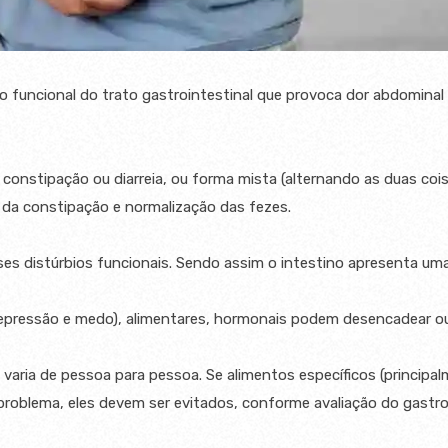
úrbio funcional do trato gastrointestinal que provoca dor abdomin
onstipação ou diarreia, ou forma mista (alternando as duas coi
a constipação e normalização das fezes.⠀
ses distúrbios funcionais. Sendo assim o intestino apresenta um
depressão e medo), alimentares, hormonais podem desencadear o
l varia de pessoa para pessoa. Se alimentos específicos (princip
problema, eles devem ser evitados, conforme avaliação do gastr