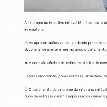
A síndrome do intestino irritável (SII) é um dist
evacuatório.⠀
⠀
💩 As apresentações variam, podendo predominar c
abdominal se mantém mesmo após o tratamento d
⠀
🧠 A conexão cérebro-intestino está a frente des
⠀
Fatores emocionais (como estresse, ansiedade, 
⠀
🩺 O tratamento da síndrome do intestino irritáve
tipos de estresse derem a impressão de causar o 